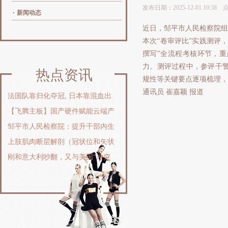
发布日期：2025-12-01 10:38
新闻动态
近日，邹平市人民检察院组
本次“卷审评比”实践测评
撰写”全流程考核环节，
力。测评过程中，参评干
热点资讯
规性等关键要点逐项梳理，
通讯员 崔嘉颖 报道
法国队靠归化夺冠, 日本靠混血出
【飞腾主板】国产硬件赋能云端产
邹平市人民检察院：提升干部内生
上肢肌肉断层解剖（冠状位和矢状
刚和意大利吵翻，又与美国“冲突